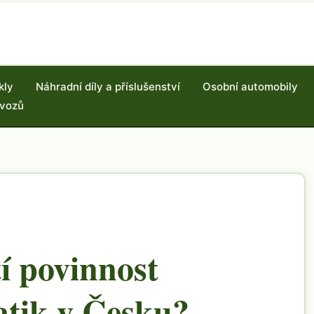
kly
Náhradní díly a příslušenství
Osobní automobily
 vozů
í povinnost
tik v Česku?