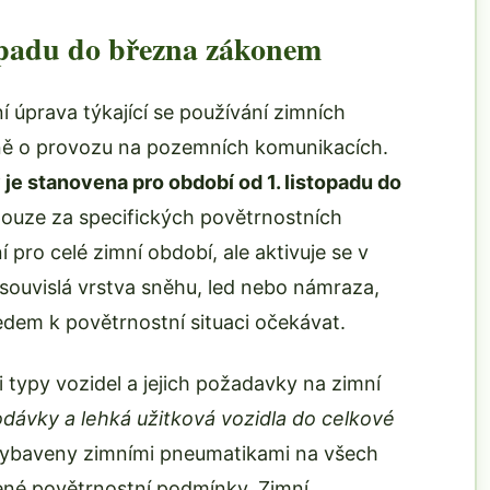
opadu do března zákonem
ní úprava týkající se používání zimních
oně o provozu na pozemních komunikacích.
je stanovena pro období od 1. listopadu do
pouze za specifických povětrnostních
 pro celé zimní období, ale aktivuje se v
souvislá vrstva sněhu, led nebo námraza,
dem k povětrnostní situaci očekávat.
 typy vozidel a jejich požadavky na zimní
odávky a lehká užitková vozidla do celkové
 vybaveny zimními pneumatikami na všech
ené povětrnostní podmínky. Zimní