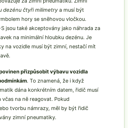
považuje za zimní pneumatiku. Zimní
u dezénu čtyři milimetry
a musí být
mbolem hory se sněhovou vločkou.
S jsou také akceptovány jako náhrada za
davek na minimální hloubku dezénu. Je
y na vozidle musí být zimní, nestačí mít
avě.
e povinen přizpůsobit výbavu vozidla
m podmínkám
. To znamená, že i když
matik dána konkrétním datem, řidič musí
 včas na ně reagovat. Pokud
ebo tvorbu námrazy, měl by být řidič
ovány zimní pneumatiky.