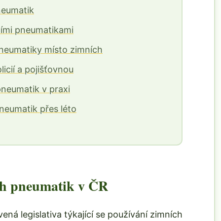
neumatik
ními pneumatikami
pneumatiky místo zimních
icií a pojišťovnou
pneumatik v praxi
neumatik přes léto
ch pneumatik v ČR
ená legislativa týkající se používání zimních