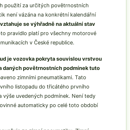
ch použití za určitých povětrnostních
k není vázána na konkrétní kalendářní
vztahuje se výhřadně na aktuální stav
oto pravidlo platí pro všechny motorové
omunikacích v České republice.
ud je vozovka pokryta souvislou vrstvou
za daných povětrnostních podmínek tuto
ybaveno zimními pneumatikami. Tato
vního listopadu do třicátého prvního
 za výše uvedených podmínek. Není tedy
povinné automaticky po celé toto období