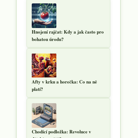
Hnojení rajčat: Kdy a jak často pro
bohatou úrodu?
Afty v krku a horečka: Co na ně
platí?
Chodící podložka: Revoluce v