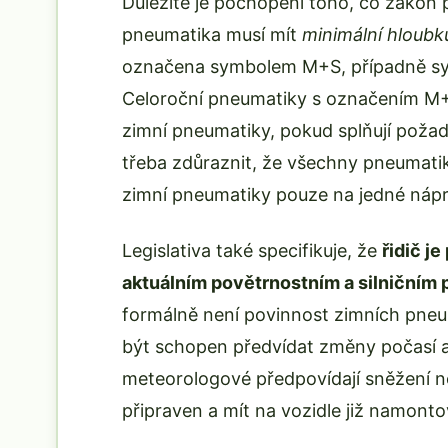
Důležité je pochopení toho, co zákon 
pneumatika musí mít
minimální hloubk
označena symbolem M+S, případně sy
Celoroční pneumatiky s označením M+
zimní pneumatiky, pokud splňují poža
třeba zdůraznit, že všechny pneumatik
zimní pneumatiky pouze na jedné nápr
Legislativa také specifikuje, že
řidič j
aktuálním povětrnostním a silniční
formálně není povinnost zimních pneu
být schopen předvídat změny počasí a
meteorologové předpovídají sněžení n
připraven a mít na vozidle již namont