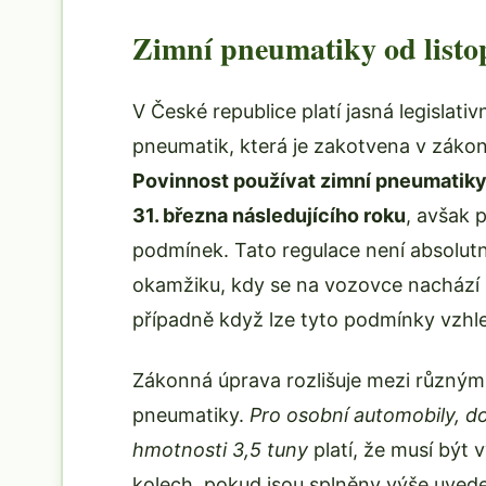
Zimní pneumatiky od list
V České republice platí jasná legislativ
pneumatik, která je zakotvena v zák
Povinnost používat zimní pneumatiky 
31. března následujícího roku
, avšak 
podmínek. Tato regulace není absolutní
okamžiku, kdy se na vozovce nachází 
případně když lze tyto podmínky vzhle
Zákonná úprava rozlišuje mezi různými
pneumatiky.
Pro osobní automobily, d
hmotnosti 3,5 tuny
platí, že musí být
kolech, pokud jsou splněny výše uved