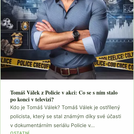
Tomáš Válek z Policie v akci: Co se s ním stalo
po konci v televizi?
Kdo je Tomáš Válek? Tomáš Válek je ostřílený
policista, který se stal známým díky své účasti
v dokumentárním seriálu Policie v...
OSTATNÍ