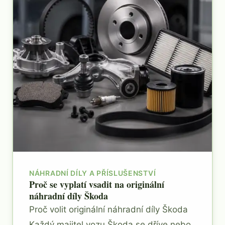
NÁHRADNÍ DÍLY A PŘÍSLUŠENSTVÍ
Proč se vyplatí vsadit na originální
náhradní díly Škoda
Proč volit originální náhradní díly Škoda
Každý majitel vozu Škoda se dříve nebo