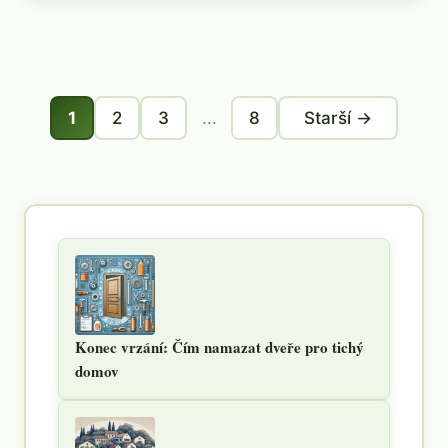
1
2
3
...
8
Starší →
Konec vrzání: Čím namazat dveře pro tichý
domov