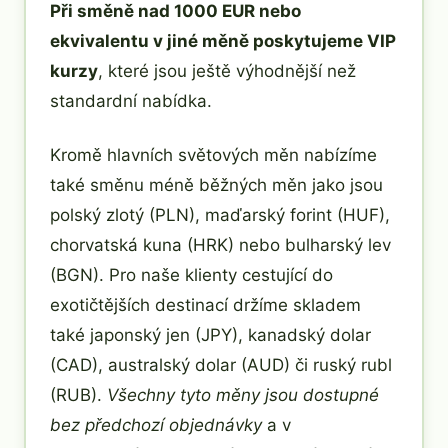
Při směně nad 1000 EUR nebo
ekvivalentu v jiné měně poskytujeme VIP
kurzy
, které jsou ještě výhodnější než
standardní nabídka.
Kromě hlavních světových měn nabízíme
také směnu méně běžných měn jako jsou
polský zlotý (PLN), maďarský forint (HUF),
chorvatská kuna (HRK) nebo bulharský lev
(BGN). Pro naše klienty cestující do
exotičtějších destinací držíme skladem
také japonský jen (JPY), kanadský dolar
(CAD), australský dolar (AUD) či ruský rubl
(RUB).
Všechny tyto měny jsou dostupné
bez předchozí objednávky
a v