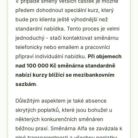
V případě směny větších částek je možné
předem dohodnout speciální kurz, který
bude pro klienta ještě výhodnější než
standardní nabídka. Tento proces je velmi
jednoduchý - stačí kontaktovat směnárnu
telefonicky nebo emailem a pracovníci
připraví individuální nabídku.
Při objemech
nad 100 000 Kč směnárna standardně
nabízí kurzy blížící se mezibankovním
sazbám
.
Důležitým aspektem je také absence
skrytých poplatků, které jsou bohužel u
některých konkurenčních směnáren
běžnou praxí. Směnárna Alfa se zavázala k
plné transparentnosti a všechny poplatky