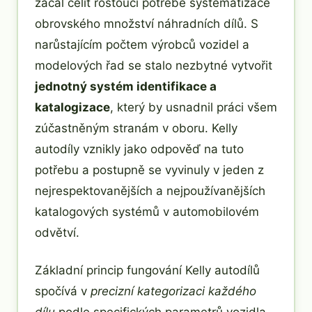
začal čelit rostoucí potřebě systematizace
obrovského množství náhradních dílů. S
narůstajícím počtem výrobců vozidel a
modelových řad se stalo nezbytné vytvořit
jednotný systém identifikace a
katalogizace
, který by usnadnil práci všem
zúčastněným stranám v oboru. Kelly
autodíly vznikly jako odpověď na tuto
potřebu a postupně se vyvinuly v jeden z
nejrespektovanějších a nejpoužívanějších
katalogových systémů v automobilovém
odvětví.
Základní princip fungování Kelly autodílů
spočívá v
precizní kategorizaci každého
dílu
podle specifických parametrů vozidla,