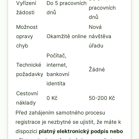
Vyřízení
Do 5 pracovních
pracovních
žádosti
dnů
dnů
Možnost
Nová
opravy
Okamžitě online
návštěva
chyb
úřadu
Počítač,
Technické
internet,
Žádné
požadavky
bankovní
identita
Cestovní
0 Kč
50-200 Kč
náklady
Před zahájením samotného procesu
registrace je nezbytné se ujistit, že máte k
dispozici
platný elektronický podpis nebo