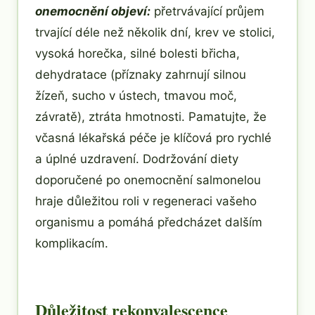
onemocnění objeví:
přetrvávající průjem
trvající déle než několik dní, krev ve stolici,
vysoká horečka, silné bolesti břicha,
dehydratace (příznaky zahrnují silnou
žízeň, sucho v ústech, tmavou moč,
závratě), ztráta hmotnosti. Pamatujte, že
včasná lékařská péče je klíčová pro rychlé
a úplné uzdravení. Dodržování diety
doporučené po onemocnění salmonelou
hraje důležitou roli v regeneraci vašeho
organismu a pomáhá předcházet dalším
komplikacím.
Důležitost rekonvalescence