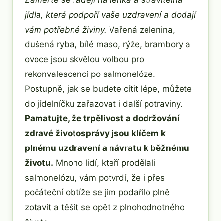
Zaměřte se raději na lehká a stravitelná
jídla, která podpoří vaše uzdravení a dodají
vám potřebné živiny.
Vařená zelenina,
dušená ryba, bílé maso, rýže, brambory a
ovoce jsou skvělou volbou pro
rekonvalescenci po salmonelóze.
Postupně, jak se budete cítit lépe, můžete
do jídelníčku zařazovat i další potraviny.
Pamatujte, že trpělivost a dodržování
zdravé životosprávy jsou klíčem k
plnému uzdravení a návratu k běžnému
životu.
Mnoho lidí, kteří prodělali
salmonelózu, vám potvrdí, že i přes
počáteční obtíže se jim podařilo plně
zotavit a těšit se opět z plnohodnotného