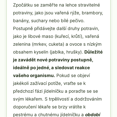
Zpočátku se zaměřte na lehce stravitelné
potraviny, jako jsou vařená rýže, brambory,
banány, suchary nebo bílé pečivo.
Postupně přidávejte další druhy potravin,
jako je libové maso (kuřecí, krůtí), vařená
zelenina (mrkev, cuketa) a ovoce s nízkým
obsahem kyselin (jablka, hrušky).
Důležité
je zavádět nové potraviny postupně,
ideálně po jedné, a sledovat reakce
vašeho organismu.
Pokud se objeví
jakékoli zažívací potíže, vraťte se k
předchozí fázi jídelníčku a poraďte se se
svým lékařem. S trpělivostí a dodržováním
doporučení lékaře se brzy vrátíte k
pestrému a chutnému jídelníčku a
období