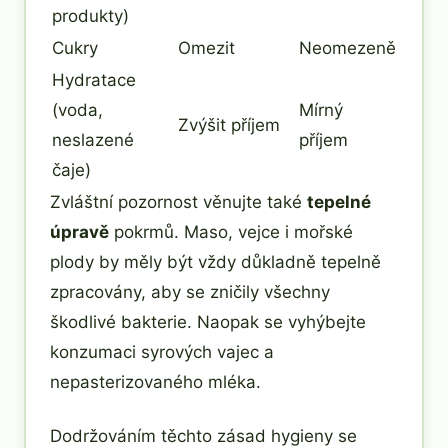
produkty)
Cukry
Omezit
Neomezeně
Hydratace
(voda,
Mírný
Zvýšit příjem
neslazené
příjem
čaje)
Zvláštní pozornost věnujte také
tepelné
úpravě
pokrmů. Maso, vejce i mořské
plody by měly být vždy důkladně tepelně
zpracovány, aby se zničily všechny
škodlivé bakterie. Naopak se vyhýbejte
konzumaci syrových vajec a
nepasterizovaného mléka.
Dodržováním těchto zásad hygieny se