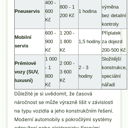
400 -
800 - 1
výměna
Pneuservis
600
1 hodina
200 Kč
bez detailní
Kč
kontroly
600 -
1 200 -
Příplatek
Mobilní
900
1 800
1,5 hodiny
za dojezd
servis
Kč
Kč
200-500 Kč
1 000
Složitější
Prémiové
2 000 -
- 1
2 - 3
konstrukce,
vozy (SUV,
3 600
800
hodiny
speciální
luxusní)
Kč
Kč
nářadí
Důležité je si uvědomit, že časová
náročnost se může výrazně lišit v závislosti
na typu vozidla a jeho konstrukčním řešení.
Moderní automobily s pokročilými systémy
odpružení nebo elektronicky řízenými