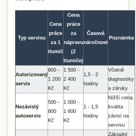
Cena
Cena
práce
práce
za
Časová
Typ servisu
Poznámka
za 1
nápravu
náročnost
tlumič
(2
tlumiče)
800 -
1 500 -
Včetně
Autorizovaný
1,5 - 2
1 200
2 400
diagnostiky
servis
hodiny
Kč
Kč
a záruky
Nižší cena,
500 -
1 000 -
Nezávislý
1 - 1,5
kvalita
800
1 600
autoservis
hodiny
závisí na
Kč
Kč
servisu
Základní