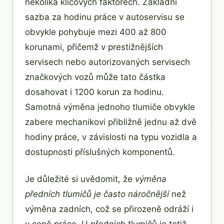
několika klíčových faktorech. Základní
sazba za hodinu práce v autoservisu se
obvykle pohybuje mezi 400 až 800
korunami, přičemž v prestižnějších
servisech nebo autorizovaných servisech
značkových vozů může tato částka
dosahovat i 1200 korun za hodinu.
Samotná výměna jednoho tlumiče obvykle
zabere mechanikovi přibližně jednu až dvě
hodiny práce, v závislosti na typu vozidla a
dostupnosti příslušných komponentů.
Je důležité si uvědomit, že
výměna
předních tlumičů je často náročnější
než
výměna zadních, což se přirozeně odráží i
v ceně práce. U předních tlumičů je totiž