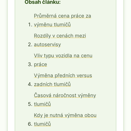
Obsah článku:
Průměrná cena práce za
výměnu tlumičů
Rozdíly v cenách mezi
autoservisy
Vliv typu vozidla na cenu
práce
Výměna předních versus
zadních tlumičů
Časová náročnost výměny
tlumičů
Kdy je nutná výměna obou
tlumičů