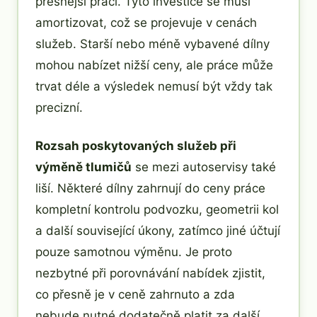
přesnější práci. Tyto investice se musí
amortizovat, což se projevuje v cenách
služeb. Starší nebo méně vybavené dílny
mohou nabízet nižší ceny, ale práce může
trvat déle a výsledek nemusí být vždy tak
precizní.
Rozsah poskytovaných služeb při
výměně tlumičů
se mezi autoservisy také
liší. Některé dílny zahrnují do ceny práce
kompletní kontrolu podvozku, geometrii kol
a další související úkony, zatímco jiné účtují
pouze samotnou výměnu. Je proto
nezbytné při porovnávání nabídek zjistit,
co přesně je v ceně zahrnuto a zda
nebude nutné dodatečně platit za další