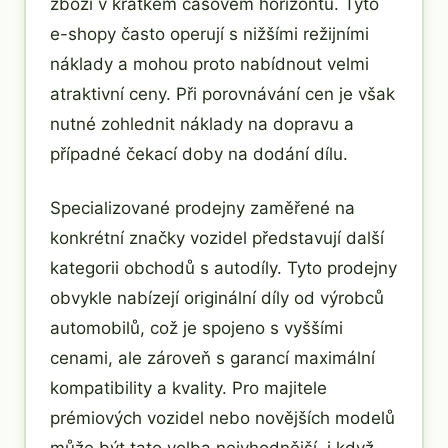
zboží v krátkém časovém horizontu. Tyto
e-shopy často operují s nižšími režijními
náklady a mohou proto nabídnout velmi
atraktivní ceny. Při porovnávání cen je však
nutné zohlednit náklady na dopravu a
případné čekací doby na dodání dílu.
Specializované prodejny zaměřené na
konkrétní značky vozidel představují další
kategorii obchodů s autodíly. Tyto prodejny
obvykle nabízejí originální díly od výrobců
automobilů, což je spojeno s vyššími
cenami, ale zároveň s garancí maximální
kompatibility a kvality. Pro majitele
prémiových vozidel nebo novějších modelů
může být tato volba nejvhodnější, i když