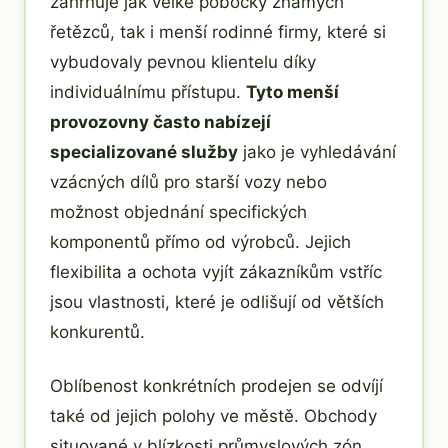
zahrnuje jak velké pobočky známých
řetězců, tak i menší rodinné firmy, které si
vybudovaly pevnou klientelu díky
individuálnímu přístupu.
Tyto menší
provozovny často nabízejí
specializované služby
jako je vyhledávání
vzácných dílů pro starší vozy nebo
možnost objednání specifických
komponentů přímo od výrobců. Jejich
flexibilita a ochota vyjít zákazníkům vstříc
jsou vlastnosti, které je odlišují od větších
konkurentů.
Oblíbenost konkrétních prodejen se odvíjí
také od jejich polohy ve městě. Obchody
situované v blízkosti průmyslových zón