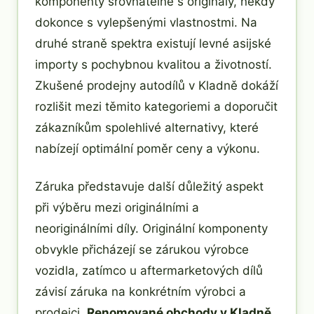
komponenty srovnatelné s originály, někdy
dokonce s vylepšenými vlastnostmi. Na
druhé straně spektra existují levné asijské
importy s pochybnou kvalitou a životností.
Zkušené prodejny autodílů v Kladně dokáží
rozlišit mezi těmito kategoriemi a doporučit
zákazníkům spolehlivé alternativy, které
nabízejí optimální poměr ceny a výkonu.
Záruka představuje další důležitý aspekt
při výběru mezi originálními a
neoriginálními díly. Originální komponenty
obvykle přicházejí se zárukou výrobce
vozidla, zatímco u aftermarketových dílů
závisí záruka na konkrétním výrobci a
prodejci.
Renomované obchody v Kladně