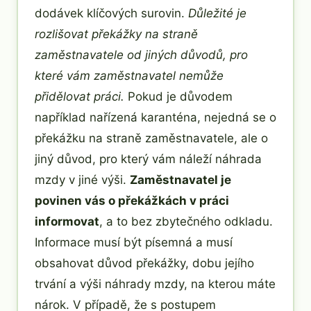
dodávek klíčových surovin.
Důležité je
rozlišovat překážky na straně
zaměstnavatele od jiných důvodů, pro
které vám zaměstnavatel nemůže
přidělovat práci.
Pokud je důvodem
například nařízená karanténa, nejedná se o
překážku na straně zaměstnavatele, ale o
jiný důvod, pro který vám náleží náhrada
mzdy v jiné výši.
Zaměstnavatel je
povinen vás o překážkách v práci
informovat
, a to bez zbytečného odkladu.
Informace musí být písemná a musí
obsahovat důvod překážky, dobu jejího
trvání a výši náhrady mzdy, na kterou máte
nárok. V případě, že s postupem