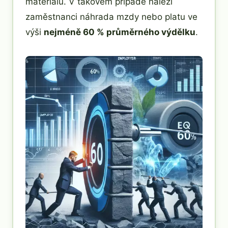
materiálu. V takovém případě náleží
zaměstnanci náhrada mzdy nebo platu ve
výši
nejméně 60 % průměrného výdělku
.