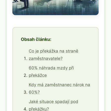
Obsah článku:
Co je překážka na straně
zaměstnavatele?
60% náhrada mzdy při
překážce
Kdy má zaměstnanec nárok na
60%?
Jaké situace spadají pod
překážku?