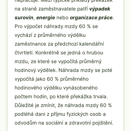
nepracuje. Mezi typické příklady překážek
na straně zaměstnavatele patří
výpadek
surovin
,
energie
nebo
organizace práce
.
Pro výpočet náhrady mzdy 60 % se
vychází z průměrného výdělku
zaměstnance za předchozí kalendářní
čtvrtletí. Konkrétně se jedná o hrubou
mzdu, ze které se vypočítá průměrný
hodinový výdělek. Náhrada mzdy se poté
vypočítá jako 60 % průměrného
hodinového výdělku vynásobeného
počtem hodin, po které překážka trvala.
Důležité je zmínit, že náhrada mzdy 60 %
podléhá dani z příjmu fyzických osob a
odvodům na sociální a zdravotní pojištění.