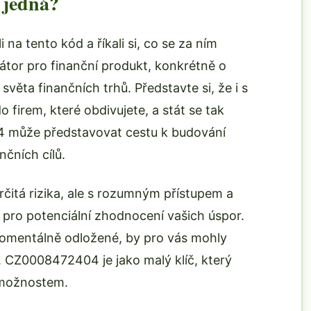
 jedná?
na tento kód a říkali si, co se za ním
kátor pro finanční produkt, konkrétně o
 světa finančních trhů. Představte si, že i s
irem, které obdivujete, a stát se tak
4 může představovat cestu k budování
čních cílů.
čitá rizika, ale s rozumným přístupem a
 pro potenciální zhodnocení vašich úspor.
 momentálně odložené, by pro vás mohly
. CZ0008472404 je jako malý klíč, který
možnostem.