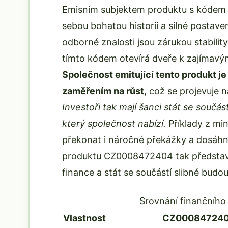
Emisním subjektem produktu s kódem
sebou bohatou historii a silné postaven
odborné znalosti jsou zárukou stabilit
tímto kódem otevírá dveře k zajímavý
Společnost emitující tento produkt j
zaměřením na růst
, což se projevuje 
Investoři tak mají šanci stát se součás
který společnost nabízí.
Příklady z min
překonat i náročné překážky a dosáhno
produktu CZ0008472404 tak představuj
finance a stát se součástí slibné budou
Srovnání finančníh
Vlastnost
CZ00084724