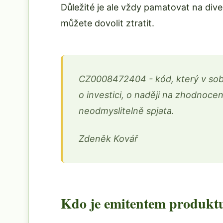
Důležité je ale vždy pamatovat na diverz
můžete dovolit ztratit.
CZ0008472404 - kód, který v sobě 
o investici, o naději na zhodnocení
neodmyslitelně spjata.
Zdeněk Kovář
Kdo je emitentem produkt