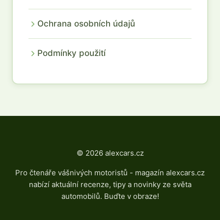
Ochrana osobních údajů
Podmínky použití
© 2026 alexcars.cz
Pro čtenáře vášnivých motoristů - magazín alexcars.cz
nabízí aktuální recenze, tipy a novinky ze světa
automobilů. Buďte v obraze!