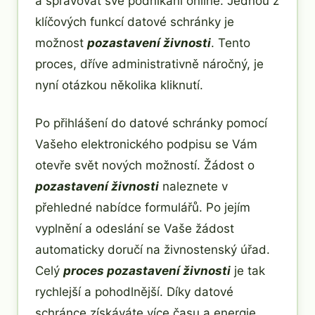
a spravovat své podnikání online. Jednou z
klíčových funkcí datové schránky je
možnost
pozastavení živnosti
. Tento
proces, dříve administrativně náročný, je
nyní otázkou několika kliknutí.
Po přihlášení do datové schránky pomocí
Vašeho elektronického podpisu se Vám
otevře svět nových možností. Žádost o
pozastavení živnosti
naleznete v
přehledné nabídce formulářů. Po jejím
vyplnění a odeslání se Vaše žádost
automaticky doručí na živnostenský úřad.
Celý
proces pozastavení živnosti
je tak
rychlejší a pohodlnější. Díky datové
schránce získáváte více času a energie,