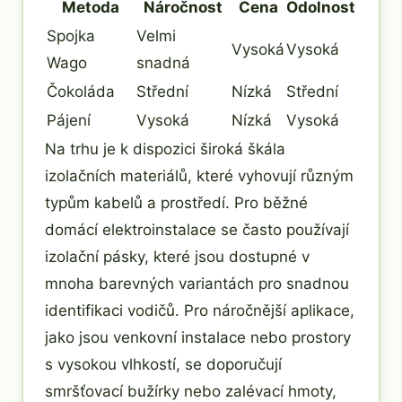
Metoda
Náročnost
Cena
Odolnost
Spojka
Velmi
Vysoká
Vysoká
Wago
snadná
Čokoláda
Střední
Nízká
Střední
Pájení
Vysoká
Nízká
Vysoká
Na trhu je k dispozici široká škála
izolačních materiálů, které vyhovují různým
typům kabelů a prostředí. Pro běžné
domácí elektroinstalace se často používají
izolační pásky, které jsou dostupné v
mnoha barevných variantách pro snadnou
identifikaci vodičů. Pro náročnější aplikace,
jako jsou venkovní instalace nebo prostory
s vysokou vlhkostí, se doporučují
smršťovací bužírky nebo zalévací hmoty,