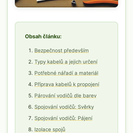
Obsah článku:
Bezpečnost především
Typy kabelů a jejich určení
Potřebné nářadí a materiál
Příprava kabelů k propojení
Párování vodičů dle barev
Spojování vodičů: Svěrky
Spojování vodičů: Pájení
Izolace spojů