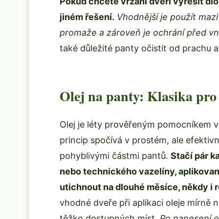
Pokud chcete vrzání dveří vyřešit dl
jiném řešení.
Vhodnější je použít mazi
promaže a zároveň je ochrání před vně
také důležité panty očistit od prachu a
Olej na panty: Klasika pro
Olej je léty prověřeným pomocníkem v
princip spočívá v prostém, ale efektiv
pohyblivými částmi pantů.
Stačí pár k
nebo technického vazelíny, aplikovan
utichnout na dlouhé měsíce, někdy i r
vhodné dveře při aplikaci oleje mírně
těžko dostupných míst.
Po nanesení ol