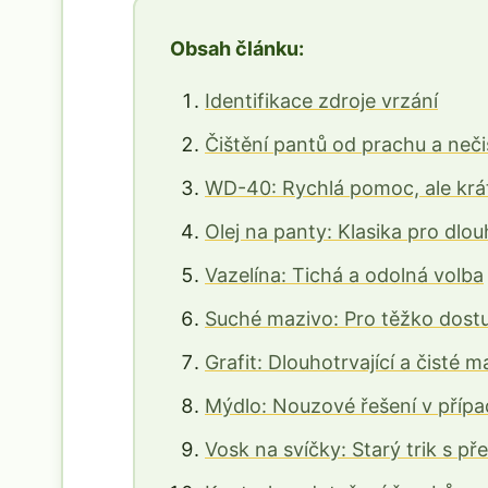
Obsah článku:
Identifikace zdroje vrzání
Čištění pantů od prachu a neči
WD-40: Rychlá pomoc, ale kr
Olej na panty: Klasika pro dlo
Vazelína: Tichá a odolná volba
Suché mazivo: Pro těžko dost
Grafit: Dlouhotrvající a čisté m
Mýdlo: Nouzové řešení v příp
Vosk na svíčky: Starý trik s 