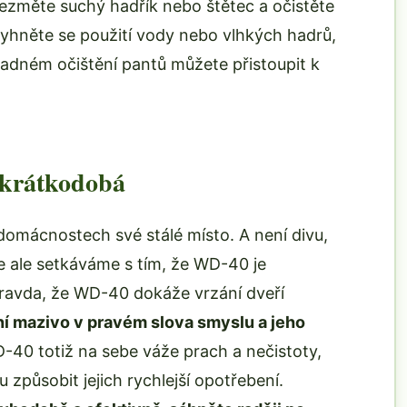
změte suchý hadřík nebo štětec a očistěte
yhněte se použití vody nebo vlhkých hadrů,
kladném očištění pantů můžete přistoupit k
 krátkodobá
omácnostech své stálé místo. A není divu,
se ale setkáváme s tím, že WD-40 je
 pravda, že WD-40 dokáže vrzání dveří
í mazivo v pravém slova smyslu a jeho
40 totiž na sebe váže prach a nečistoty,
 způsobit jejich rychlejší opotřebení.