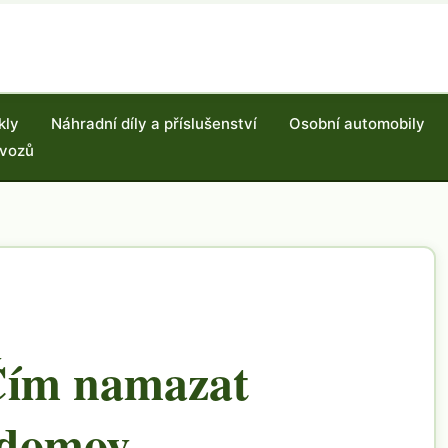
kly
Náhradní díly a příslušenství
Osobní automobily
 vozů
Čím namazat
 domov