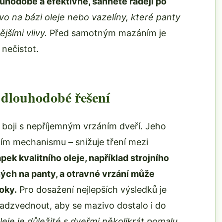
ouhodobě a efektivně, sáhněte raději po
vo na bázi oleje nebo vazelíny, které panty
jšími vlivy.
Před samotným mazáním je
 nečistot.
 dlouhodobé řešení
 boji s nepříjemným vrzáním dveří. Jeho
ním mechanismu – snižuje tření mezi
apek kvalitního oleje, například strojního
ých na panty, a otravné vrzání může
oky.
Pro dosažení nejlepších výsledků je
 nadzvednout, aby se mazivo dostalo i do
eje je důležité s dveřmi několikrát pomalu