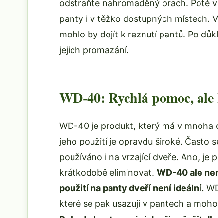
odstraňte nahromaděný prach. Poté ve
panty i v těžko dostupných místech. V
mohlo by dojít k reznutí pantů. Po dů
jejich promazání.
WD-40: Rychlá pomoc, ale
WD-40 je produkt, který má v mnoha d
jeho použití je opravdu široké. Často 
používáno i na vrzající dveře. Ano, je
krátkodobě eliminovat.
WD-40 ale nen
použití na panty dveří není ideální.
WD-
které se pak usazují v pantech a mohou