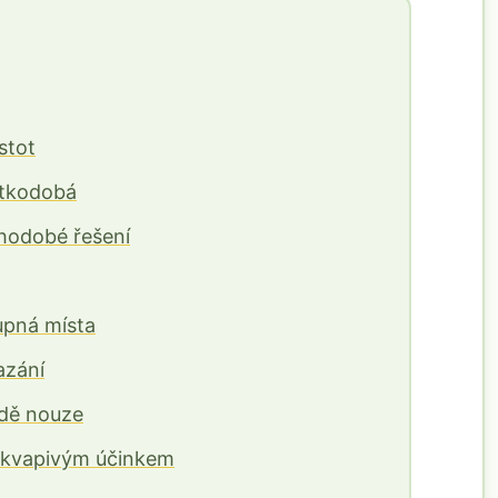
stot
átkodobá
uhodobé řešení
upná místa
azání
adě nouze
překvapivým účinkem