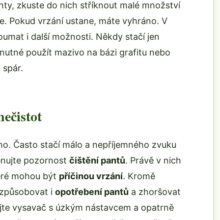
y, zkuste do nich stříknout malé množství
e. Pokud vrzání ustane, máte vyhráno. V
mat i další možnosti. Někdy stačí jen
 nutné použít mazivo na bázi grafitu nebo
 spár.
nečistot
oho. Často stačí málo a nepříjemného zvuku
věnujte pozornost
čištění pantů
. Právě v nich
teré mohou být
příčinou vrzání
. Kromě
 způsobovat i
opotřebení pantů
a zhoršovat
žijte vysavač s úzkým nástavcem a opatrně