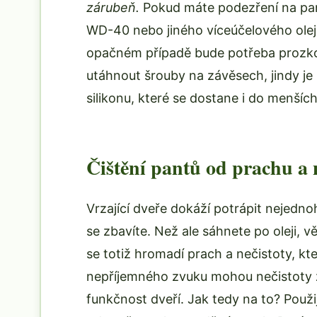
zárubeň.
Pokud máte podezření na pant
WD-40 nebo jiného víceúčelového olej
opačném případě bude potřeba prozkou
utáhnout šrouby na závěsech, jindy je
silikonu, které se dostane i do menších
Čištění pantů od prachu a 
Vrzající dveře dokáží potrápit nejedn
se zbavíte. Než ale sáhnete po oleji, 
se totiž hromadí prach a nečistoty, k
nepříjemného zvuku mohou nečistoty
funkčnost dveří. Jak tedy na to? Pou