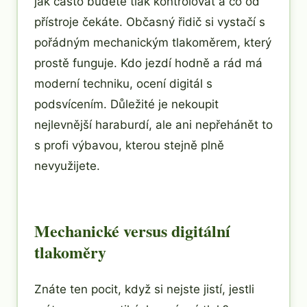
jak často budete tlak kontrolovat a co od
přístroje čekáte. Občasný řidič si vystačí s
pořádným mechanickým tlakoměrem, který
prostě funguje. Kdo jezdí hodně a rád má
moderní techniku, ocení digitál s
podsvícením. Důležité je nekoupit
nejlevnější haraburdí, ale ani nepřehánět to
s profi výbavou, kterou stejně plně
nevyužijete.
Mechanické versus digitální
tlakoměry
Znáte ten pocit, když si nejste jistí, jestli