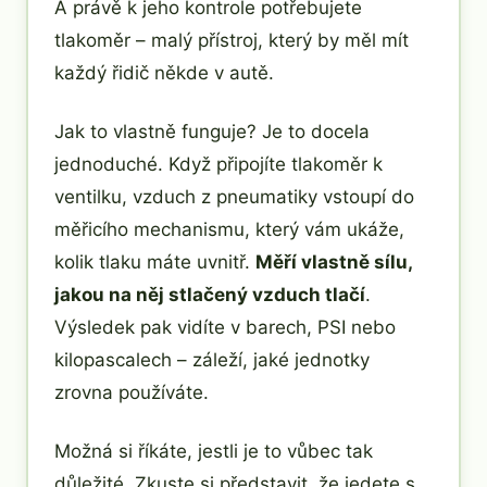
A právě k jeho kontrole potřebujete
tlakoměr – malý přístroj, který by měl mít
každý řidič někde v autě.
Jak to vlastně funguje? Je to docela
jednoduché. Když připojíte tlakoměr k
ventilku, vzduch z pneumatiky vstoupí do
měřicího mechanismu, který vám ukáže,
kolik tlaku máte uvnitř.
Měří vlastně sílu,
jakou na něj stlačený vzduch tlačí
.
Výsledek pak vidíte v barech, PSI nebo
kilopascalech – záleží, jaké jednotky
zrovna používáte.
Možná si říkáte, jestli je to vůbec tak
důležité. Zkuste si představit, že jedete s