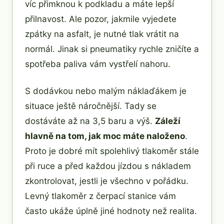
víc přimknou k podkladu a máte lepší
přilnavost. Ale pozor, jakmile vyjedete
zpátky na asfalt, je nutné tlak vrátit na
normál. Jinak si pneumatiky rychle zničíte a
spotřeba paliva vám vystřelí nahoru.
S dodávkou nebo malým náklaďákem je
situace ještě náročnější. Tady se
dostáváte až na 3,5 baru a výš.
Záleží
hlavně na tom, jak moc máte naloženo
.
Proto je dobré mít spolehlivý tlakoměr stále
při ruce a před každou jízdou s nákladem
zkontrolovat, jestli je všechno v pořádku.
Levný tlakoměr z čerpací stanice vám
často ukáže úplně jiné hodnoty než realita.