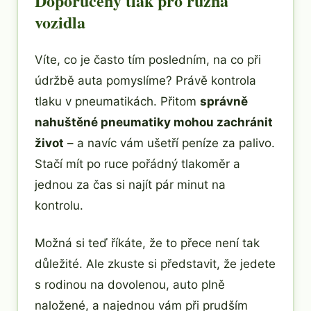
Doporučený tlak pro různá
vozidla
Víte, co je často tím posledním, na co při
údržbě auta pomyslíme? Právě kontrola
tlaku v pneumatikách. Přitom
správně
nahuštěné pneumatiky mohou zachránit
život
– a navíc vám ušetří peníze za palivo.
Stačí mít po ruce pořádný tlakoměr a
jednou za čas si najít pár minut na
kontrolu.
Možná si teď říkáte, že to přece není tak
důležité. Ale zkuste si představit, že jedete
s rodinou na dovolenou, auto plně
naložené, a najednou vám při prudším