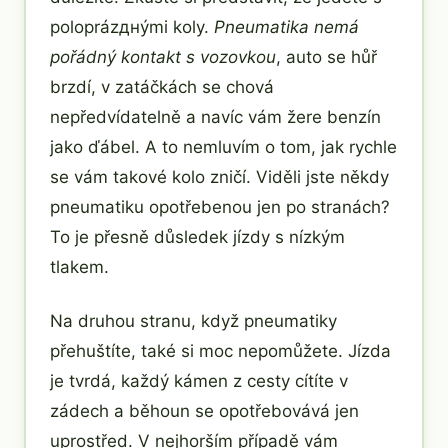
poloprázднými koly.
Pneumatika nemá
pořádný kontakt s vozovkou
, auto se hůř
brzdí, v zatáčkách se chová
nepředvídatelně a navíc vám žere benzín
jako ďábel. A to nemluvím o tom, jak rychle
se vám takové kolo zničí. Viděli jste někdy
pneumatiku opotřebenou jen po stranách?
To je přesně důsledek jízdy s nízkým
tlakem.
Na druhou stranu, když pneumatiky
přehuštíte, také si moc nepomůžete. Jízda
je tvrdá, každý kámen z cesty cítíte v
zádech a běhoun se opotřebovává jen
uprostřed. V nejhorším případě vám