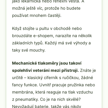
jako lékárnička nebo reflexní vesta. A
možná ještě víc, protože ho budete
používat mnohem častěji.
Když stojíte u pultu v obchodě nebo
brouzdáte e-shopem, narazíte na několik
základních typů. Každý má své výhody a
taky své mouchy.
Mechanické tlakoměry jsou takoví
spolehliví veteráni mezi přístroji.
Znáte je
určitě – klasický ciferník s ručičkou, žádné
fancy funkce. Uvnitř pracuje pružinka nebo
membrána, která reaguje na tlak vzduchu
z pneumatiky. Co je na nich skvělé?
Nevyžadují baterie, takže vás nikdy