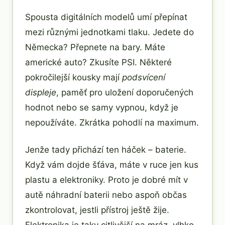
Spousta digitálních modelů umí přepínat
mezi různými jednotkami tlaku. Jedete do
Německa? Přepnete na bary. Máte
americké auto? Zkusíte PSI. Některé
pokročilejší kousky mají
podsvícení
displeje
, paměť pro uložení doporučených
hodnot nebo se samy vypnou, když je
nepoužíváte. Zkrátka pohodlí na maximum.
Jenže tady přichází ten háček – baterie.
Když vám dojde šťáva, máte v ruce jen kus
plastu a elektroniky. Proto je dobré mít v
autě náhradní baterii nebo aspoň občas
zkontrolovat, jestli přístroj ještě žije.
Elektronika je taky citlivější na mráz, vlhko