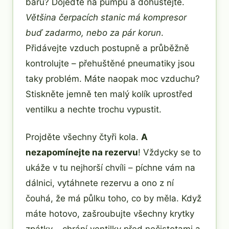
baru? Dojeďte na pumpu a dohuštějte.
Většina čerpacích stanic má kompresor
buď zadarmo, nebo za pár korun
.
Přidávejte vzduch postupně a průběžně
kontrolujte – přehuštěné pneumatiky jsou
taky problém. Máte naopak moc vzduchu?
Stiskněte jemně ten malý kolík uprostřed
ventilku a nechte trochu vypustit.
Projděte všechny čtyři kola.
A
nezapomínejte na rezervu
! Vždycky se to
ukáže v tu nejhorší chvíli – píchne vám na
dálnici, vytáhnete rezervu a ono z ní
čouhá, že má půlku toho, co by měla. Když
máte hotovo, zašroubujte všechny krytky
zpátky – chrání ventilky před nečistotami a