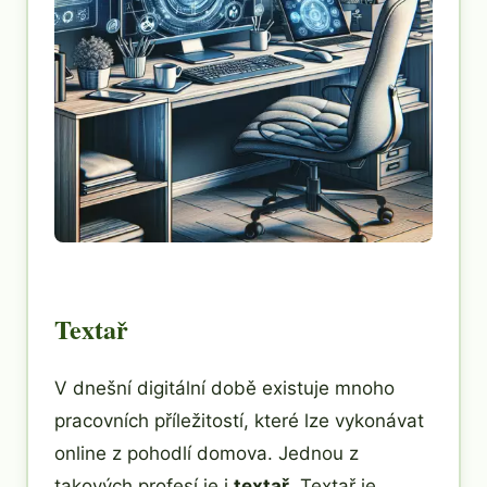
Textař
V dnešní digitální době existuje mnoho
pracovních příležitostí, které lze vykonávat
online z pohodlí domova. Jednou z
takových profesí je i
textař
. Textař je