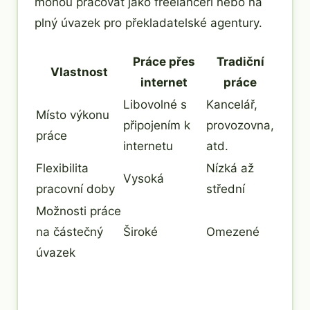
mohou pracovat jako freelanceri nebo na
plný úvazek pro překladatelské agentury.
Práce přes
Tradiční
Vlastnost
internet
práce
Libovolné s
Kancelář,
Místo výkonu
připojením k
provozovna,
práce
internetu
atd.
Flexibilita
Nízká až
Vysoká
pracovní doby
střední
Možnosti práce
na částečný
Široké
Omezené
úvazek