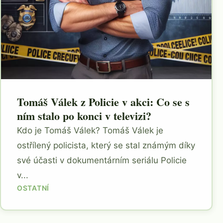
Tomáš Válek z Policie v akci: Co se s
ním stalo po konci v televizi?
Kdo je Tomáš Válek? Tomáš Válek je
ostřílený policista, který se stal známým díky
své účasti v dokumentárním seriálu Policie
v...
OSTATNÍ