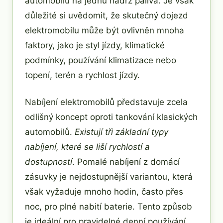
automobilů na jednu nádrž paliva. Je však
důležité si uvědomit, že skutečný dojezd
elektromobilu může být ovlivněn mnoha
faktory, jako je styl jízdy, klimatické
podmínky, používání klimatizace nebo
topení, terén a rychlost jízdy.
Nabíjení elektromobilů představuje zcela
odlišný koncept oproti tankování klasických
automobilů.
Existují tři základní typy
nabíjení, které se liší rychlostí a
dostupností
. Pomalé nabíjení z domácí
zásuvky je nejdostupnější variantou, která
však vyžaduje mnoho hodin, často přes
noc, pro plné nabití baterie. Tento způsob
je ideální pro pravidelné denní používání,