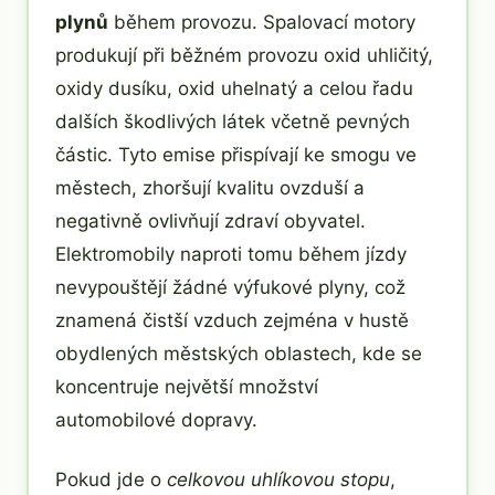
plynů
během provozu. Spalovací motory
produkují při běžném provozu oxid uhličitý,
oxidy dusíku, oxid uhelnatý a celou řadu
dalších škodlivých látek včetně pevných
částic. Tyto emise přispívají ke smogu ve
městech, zhoršují kvalitu ovzduší a
negativně ovlivňují zdraví obyvatel.
Elektromobily naproti tomu během jízdy
nevypouštějí žádné výfukové plyny, což
znamená čistší vzduch zejména v hustě
obydlených městských oblastech, kde se
koncentruje největší množství
automobilové dopravy.
Pokud jde o
celkovou uhlíkovou stopu
,